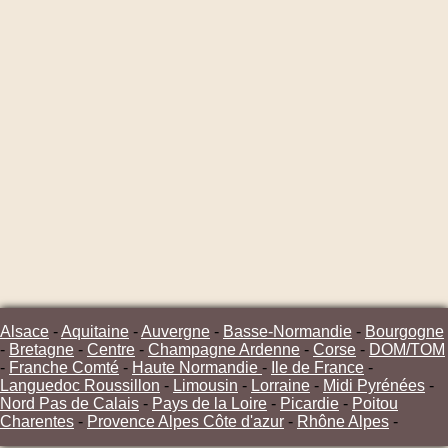
Alsace
-
Aquitaine
-
Auvergne
-
Basse-Normandie
-
Bourgogne
-
Bretagne
-
Centre
-
Champagne Ardenne
-
Corse
-
DOM/TOM
-
Franche Comté
-
Haute Normandie
-
Ile de France
-
Languedoc Roussillon
-
Limousin
-
Lorraine
-
Midi Pyrénées
-
Nord Pas de Calais
-
Pays de la Loire
-
Picardie
-
Poitou
Charentes
-
Provence Alpes Côte d'azur
-
Rhône Alpes
-