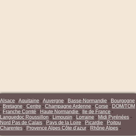
Alsace
-
Aquitaine
-
Auvergne
-
Basse-Normandie
-
Bourgogne
-
Bretagne
-
Centre
-
Champagne Ardenne
-
Corse
-
DOM/TOM
-
Franche Comté
-
Haute Normandie
-
Ile de France
-
Languedoc Roussillon
-
Limousin
-
Lorraine
-
Midi Pyrénées
-
Nord Pas de Calais
-
Pays de la Loire
-
Picardie
-
Poitou
Charentes
-
Provence Alpes Côte d'azur
-
Rhône Alpes
-