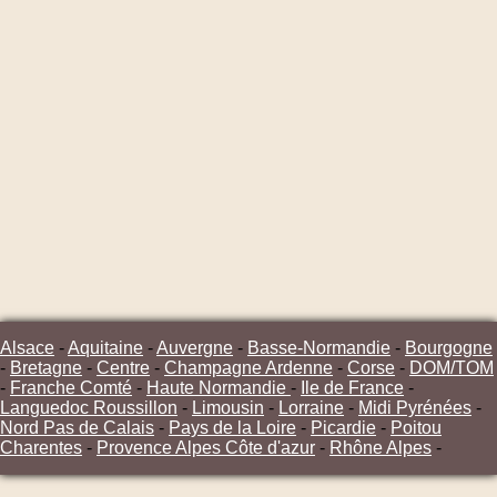
Alsace
-
Aquitaine
-
Auvergne
-
Basse-Normandie
-
Bourgogne
-
Bretagne
-
Centre
-
Champagne Ardenne
-
Corse
-
DOM/TOM
-
Franche Comté
-
Haute Normandie
-
Ile de France
-
Languedoc Roussillon
-
Limousin
-
Lorraine
-
Midi Pyrénées
-
Nord Pas de Calais
-
Pays de la Loire
-
Picardie
-
Poitou
Charentes
-
Provence Alpes Côte d'azur
-
Rhône Alpes
-