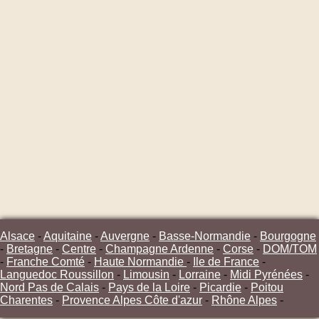
Alsace
-
Aquitaine
-
Auvergne
-
Basse-Normandie
-
Bourgogne
-
Bretagne
-
Centre
-
Champagne Ardenne
-
Corse
-
DOM/TOM
-
Franche Comté
-
Haute Normandie
-
Ile de France
-
Languedoc Roussillon
-
Limousin
-
Lorraine
-
Midi Pyrénées
-
Nord Pas de Calais
-
Pays de la Loire
-
Picardie
-
Poitou
Charentes
-
Provence Alpes Côte d'azur
-
Rhône Alpes
-