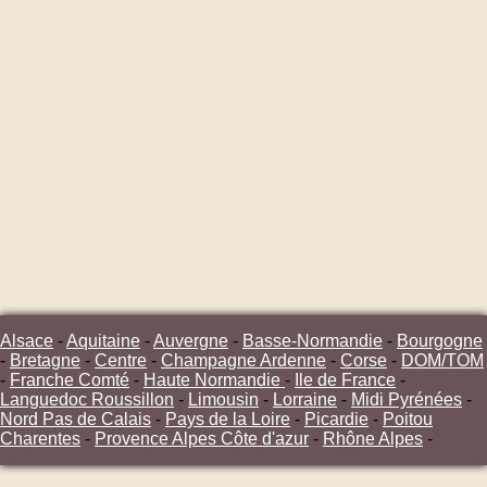
Alsace
-
Aquitaine
-
Auvergne
-
Basse-Normandie
-
Bourgogne
-
Bretagne
-
Centre
-
Champagne Ardenne
-
Corse
-
DOM/TOM
-
Franche Comté
-
Haute Normandie
-
Ile de France
-
Languedoc Roussillon
-
Limousin
-
Lorraine
-
Midi Pyrénées
-
Nord Pas de Calais
-
Pays de la Loire
-
Picardie
-
Poitou
Charentes
-
Provence Alpes Côte d'azur
-
Rhône Alpes
-