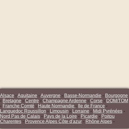
Alsace
-
Aquitaine
-
Auvergne
-
Basse-Normandie
-
Bourgogne
-
Bretagne
-
Centre
-
Champagne Ardenne
-
Corse
-
DOM/TOM
-
Franche Comté
-
Haute Normandie
-
Ile de France
-
Languedoc Roussillon
-
Limousin
-
Lorraine
-
Midi Pyrénées
-
Nord Pas de Calais
-
Pays de la Loire
-
Picardie
-
Poitou
Charentes
-
Provence Alpes Côte d'azur
-
Rhône Alpes
-