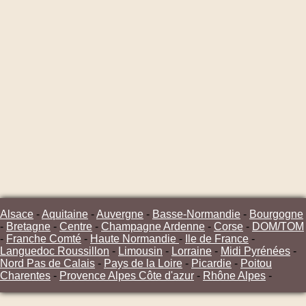
Alsace
-
Aquitaine
-
Auvergne
-
Basse-Normandie
-
Bourgogne
-
Bretagne
-
Centre
-
Champagne Ardenne
-
Corse
-
DOM/TOM
-
Franche Comté
-
Haute Normandie
-
Ile de France
-
Languedoc Roussillon
-
Limousin
-
Lorraine
-
Midi Pyrénées
-
Nord Pas de Calais
-
Pays de la Loire
-
Picardie
-
Poitou
Charentes
-
Provence Alpes Côte d'azur
-
Rhône Alpes
-