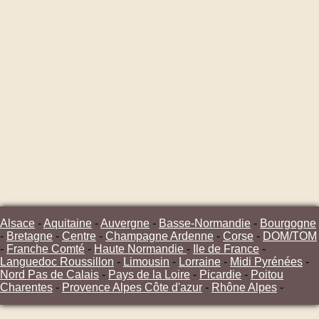
Alsace
-
Aquitaine
-
Auvergne
-
Basse-Normandie
-
Bourgogne
-
Bretagne
-
Centre
-
Champagne Ardenne
-
Corse
-
DOM/TOM
-
Franche Comté
-
Haute Normandie
-
Ile de France
-
Languedoc Roussillon
-
Limousin
-
Lorraine
-
Midi Pyrénées
-
Nord Pas de Calais
-
Pays de la Loire
-
Picardie
-
Poitou
Charentes
-
Provence Alpes Côte d'azur
-
Rhône Alpes
-