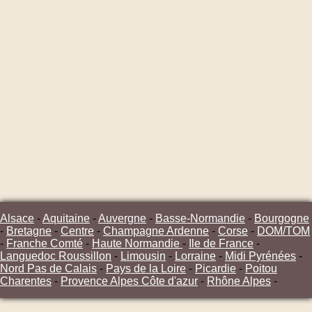
Alsace
-
Aquitaine
-
Auvergne
-
Basse-Normandie
-
Bourgogne
-
Bretagne
-
Centre
-
Champagne Ardenne
-
Corse
-
DOM/TOM
-
Franche Comté
-
Haute Normandie
-
Ile de France
-
Languedoc Roussillon
-
Limousin
-
Lorraine
-
Midi Pyrénées
-
Nord Pas de Calais
-
Pays de la Loire
-
Picardie
-
Poitou
Charentes
-
Provence Alpes Côte d'azur
-
Rhône Alpes
-