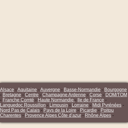
Alsace
-
Aquitaine
-
Auvergne
-
Basse-Normandie
-
Bourgogne
-
Bretagne
-
Centre
-
Champagne Ardenne
-
Corse
-
DOM/TOM
-
Franche Comté
-
Haute Normandie
-
Ile de France
-
Languedoc Roussillon
-
Limousin
-
Lorraine
-
Midi Pyrénées
-
Nord Pas de Calais
-
Pays de la Loire
-
Picardie
-
Poitou
Charentes
-
Provence Alpes Côte d'azur
-
Rhône Alpes
-