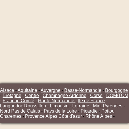
Alsace
-
Aquitaine
-
Auvergne
-
Basse-Normandie
-
Bourgogne
-
Bretagne
-
Centre
-
Champagne Ardenne
-
Corse
-
DOM/TOM
-
Franche Comté
-
Haute Normandie
-
Ile de France
-
Languedoc Roussillon
-
Limousin
-
Lorraine
-
Midi Pyrénées
-
Nord Pas de Calais
-
Pays de la Loire
-
Picardie
-
Poitou
Charentes
-
Provence Alpes Côte d'azur
-
Rhône Alpes
-