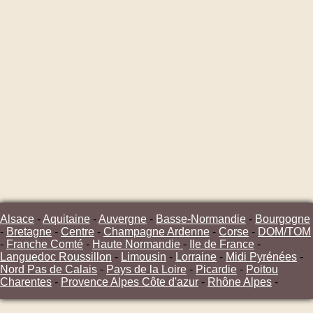
Alsace
-
Aquitaine
-
Auvergne
-
Basse-Normandie
-
Bourgogne
-
Bretagne
-
Centre
-
Champagne Ardenne
-
Corse
-
DOM/TOM
-
Franche Comté
-
Haute Normandie
-
Ile de France
-
Languedoc Roussillon
-
Limousin
-
Lorraine
-
Midi Pyrénées
-
Nord Pas de Calais
-
Pays de la Loire
-
Picardie
-
Poitou
Charentes
-
Provence Alpes Côte d'azur
-
Rhône Alpes
-