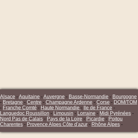
Alsace
-
Aquitaine
-
Auvergne
-
Basse-Normandie
-
Bourgogne
-
Bretagne
-
Centre
-
Champagne Ardenne
-
Corse
-
DOM/TOM
-
Franche Comté
-
Haute Normandie
-
Ile de France
-
Languedoc Roussillon
-
Limousin
-
Lorraine
-
Midi Pyrénées
-
Nord Pas de Calais
-
Pays de la Loire
-
Picardie
-
Poitou
Charentes
-
Provence Alpes Côte d'azur
-
Rhône Alpes
-