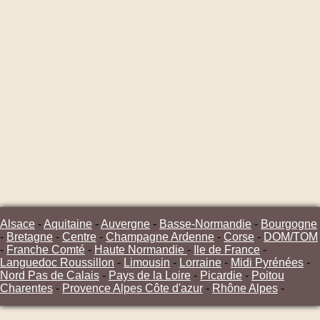
Alsace
-
Aquitaine
-
Auvergne
-
Basse-Normandie
-
Bourgogne
-
Bretagne
-
Centre
-
Champagne Ardenne
-
Corse
-
DOM/TOM
-
Franche Comté
-
Haute Normandie
-
Ile de France
-
Languedoc Roussillon
-
Limousin
-
Lorraine
-
Midi Pyrénées
-
Nord Pas de Calais
-
Pays de la Loire
-
Picardie
-
Poitou
Charentes
-
Provence Alpes Côte d'azur
-
Rhône Alpes
-