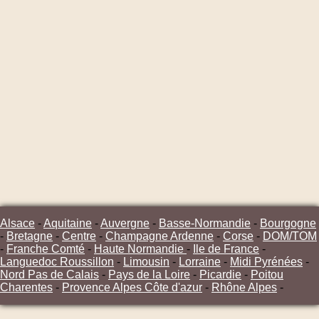
Alsace
-
Aquitaine
-
Auvergne
-
Basse-Normandie
-
Bourgogne
-
Bretagne
-
Centre
-
Champagne Ardenne
-
Corse
-
DOM/TOM
-
Franche Comté
-
Haute Normandie
-
Ile de France
-
Languedoc Roussillon
-
Limousin
-
Lorraine
-
Midi Pyrénées
-
Nord Pas de Calais
-
Pays de la Loire
-
Picardie
-
Poitou
Charentes
-
Provence Alpes Côte d'azur
-
Rhône Alpes
-