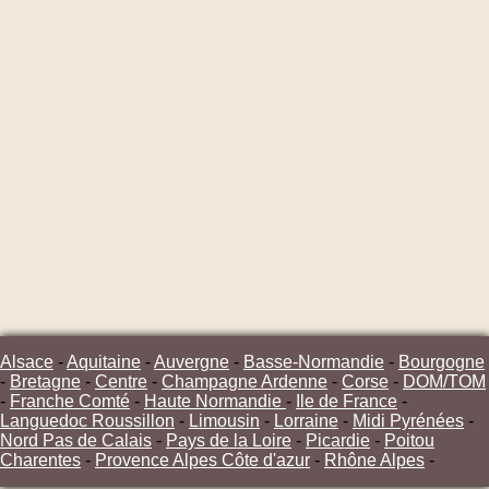
Alsace
-
Aquitaine
-
Auvergne
-
Basse-Normandie
-
Bourgogne
-
Bretagne
-
Centre
-
Champagne Ardenne
-
Corse
-
DOM/TOM
-
Franche Comté
-
Haute Normandie
-
Ile de France
-
Languedoc Roussillon
-
Limousin
-
Lorraine
-
Midi Pyrénées
-
Nord Pas de Calais
-
Pays de la Loire
-
Picardie
-
Poitou
Charentes
-
Provence Alpes Côte d'azur
-
Rhône Alpes
-