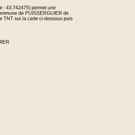
e : 43.742475) permet une
 la commune de PUISSERGUIER de
r TNT sur la carte ci-dessous puis
UIER