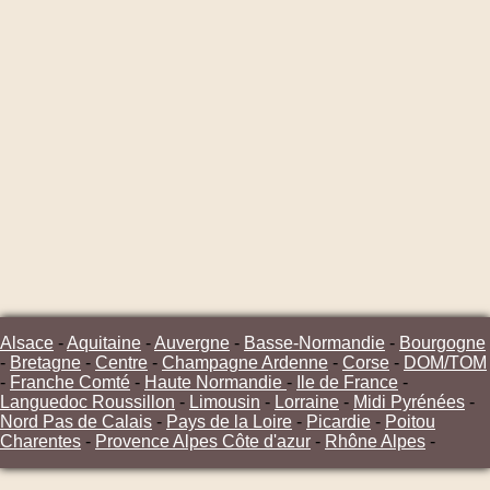
Alsace
-
Aquitaine
-
Auvergne
-
Basse-Normandie
-
Bourgogne
-
Bretagne
-
Centre
-
Champagne Ardenne
-
Corse
-
DOM/TOM
-
Franche Comté
-
Haute Normandie
-
Ile de France
-
Languedoc Roussillon
-
Limousin
-
Lorraine
-
Midi Pyrénées
-
Nord Pas de Calais
-
Pays de la Loire
-
Picardie
-
Poitou
Charentes
-
Provence Alpes Côte d'azur
-
Rhône Alpes
-