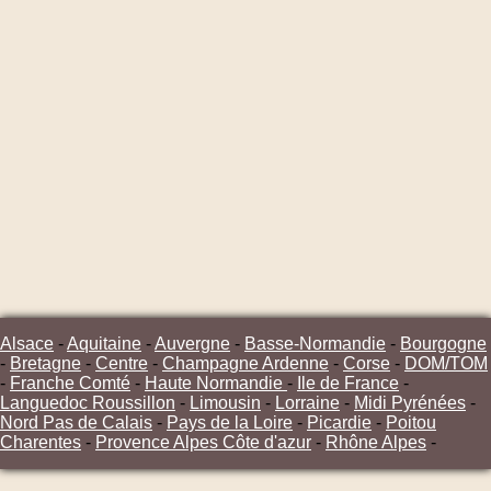
Alsace
-
Aquitaine
-
Auvergne
-
Basse-Normandie
-
Bourgogne
-
Bretagne
-
Centre
-
Champagne Ardenne
-
Corse
-
DOM/TOM
-
Franche Comté
-
Haute Normandie
-
Ile de France
-
Languedoc Roussillon
-
Limousin
-
Lorraine
-
Midi Pyrénées
-
Nord Pas de Calais
-
Pays de la Loire
-
Picardie
-
Poitou
Charentes
-
Provence Alpes Côte d'azur
-
Rhône Alpes
-