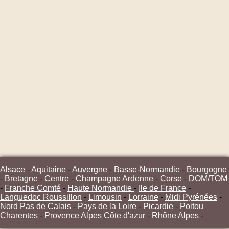
Alsace
-
Aquitaine
-
Auvergne
-
Basse-Normandie
-
Bourgogne
-
Bretagne
-
Centre
-
Champagne Ardenne
-
Corse
-
DOM/TOM
-
Franche Comté
-
Haute Normandie
-
Ile de France
-
Languedoc Roussillon
-
Limousin
-
Lorraine
-
Midi Pyrénées
-
Nord Pas de Calais
-
Pays de la Loire
-
Picardie
-
Poitou
Charentes
-
Provence Alpes Côte d'azur
-
Rhône Alpes
-