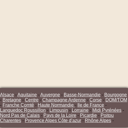
Alsace
-
Aquitaine
-
Auvergne
-
Basse-Normandie
-
Bourgogne
-
Bretagne
-
Centre
-
Champagne Ardenne
-
Corse
-
DOM/TOM
-
Franche Comté
-
Haute Normandie
-
Ile de France
-
Languedoc Roussillon
-
Limousin
-
Lorraine
-
Midi Pyrénées
-
Nord Pas de Calais
-
Pays de la Loire
-
Picardie
-
Poitou
Charentes
-
Provence Alpes Côte d'azur
-
Rhône Alpes
-