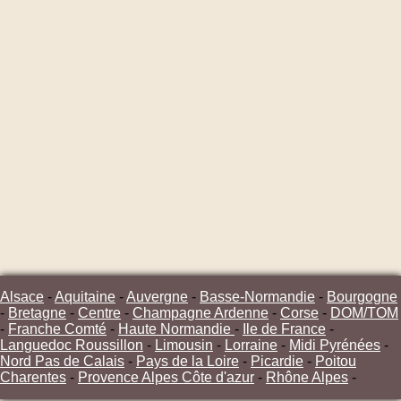
Alsace
-
Aquitaine
-
Auvergne
-
Basse-Normandie
-
Bourgogne
-
Bretagne
-
Centre
-
Champagne Ardenne
-
Corse
-
DOM/TOM
-
Franche Comté
-
Haute Normandie
-
Ile de France
-
Languedoc Roussillon
-
Limousin
-
Lorraine
-
Midi Pyrénées
-
Nord Pas de Calais
-
Pays de la Loire
-
Picardie
-
Poitou
Charentes
-
Provence Alpes Côte d'azur
-
Rhône Alpes
-