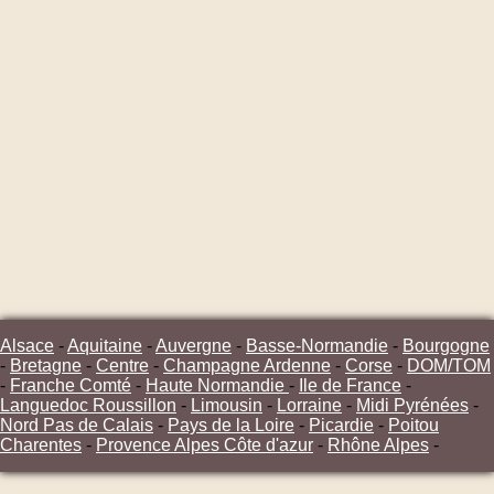
Alsace
-
Aquitaine
-
Auvergne
-
Basse-Normandie
-
Bourgogne
-
Bretagne
-
Centre
-
Champagne Ardenne
-
Corse
-
DOM/TOM
-
Franche Comté
-
Haute Normandie
-
Ile de France
-
Languedoc Roussillon
-
Limousin
-
Lorraine
-
Midi Pyrénées
-
Nord Pas de Calais
-
Pays de la Loire
-
Picardie
-
Poitou
Charentes
-
Provence Alpes Côte d'azur
-
Rhône Alpes
-