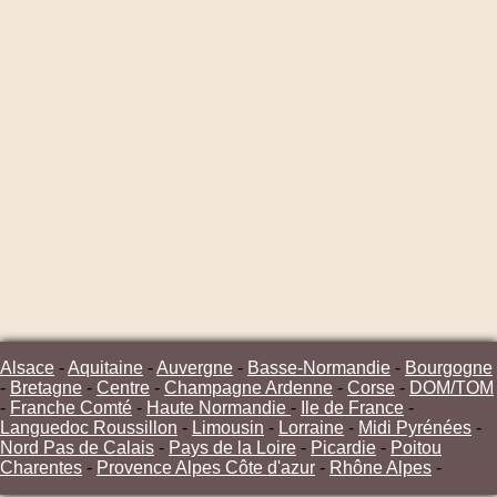
Alsace
-
Aquitaine
-
Auvergne
-
Basse-Normandie
-
Bourgogne
-
Bretagne
-
Centre
-
Champagne Ardenne
-
Corse
-
DOM/TOM
-
Franche Comté
-
Haute Normandie
-
Ile de France
-
Languedoc Roussillon
-
Limousin
-
Lorraine
-
Midi Pyrénées
-
Nord Pas de Calais
-
Pays de la Loire
-
Picardie
-
Poitou
Charentes
-
Provence Alpes Côte d'azur
-
Rhône Alpes
-