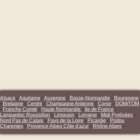
Alsace
-
Aquitaine
-
Auvergne
-
Basse-Normandie
-
Bourgogne
-
Bretagne
-
Centre
-
Champagne Ardenne
-
Corse
-
DOM/TOM
-
Franche Comté
-
Haute Normandie
-
Ile de France
-
Languedoc Roussillon
-
Limousin
-
Lorraine
-
Midi Pyrénées
-
Nord Pas de Calais
-
Pays de la Loire
-
Picardie
-
Poitou
Charentes
-
Provence Alpes Côte d'azur
-
Rhône Alpes
-