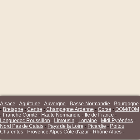
Alsace
-
Aquitaine
-
Auvergne
-
Basse-Normandie
-
Bourgogne
-
Bretagne
-
Centre
-
Champagne Ardenne
-
Corse
-
DOM/TOM
-
Franche Comté
-
Haute Normandie
-
Ile de France
-
Languedoc Roussillon
-
Limousin
-
Lorraine
-
Midi Pyrénées
-
Nord Pas de Calais
-
Pays de la Loire
-
Picardie
-
Poitou
Charentes
-
Provence Alpes Côte d'azur
-
Rhône Alpes
-