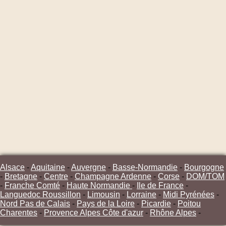
Alsace
-
Aquitaine
-
Auvergne
-
Basse-Normandie
-
Bourgogne
-
Bretagne
-
Centre
-
Champagne Ardenne
-
Corse
-
DOM/TOM
-
Franche Comté
-
Haute Normandie
-
Ile de France
-
Languedoc Roussillon
-
Limousin
-
Lorraine
-
Midi Pyrénées
-
Nord Pas de Calais
-
Pays de la Loire
-
Picardie
-
Poitou
Charentes
-
Provence Alpes Côte d'azur
-
Rhône Alpes
-