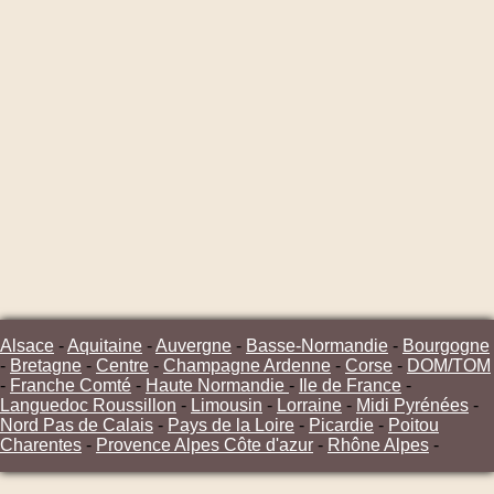
Alsace
-
Aquitaine
-
Auvergne
-
Basse-Normandie
-
Bourgogne
-
Bretagne
-
Centre
-
Champagne Ardenne
-
Corse
-
DOM/TOM
-
Franche Comté
-
Haute Normandie
-
Ile de France
-
Languedoc Roussillon
-
Limousin
-
Lorraine
-
Midi Pyrénées
-
Nord Pas de Calais
-
Pays de la Loire
-
Picardie
-
Poitou
Charentes
-
Provence Alpes Côte d'azur
-
Rhône Alpes
-