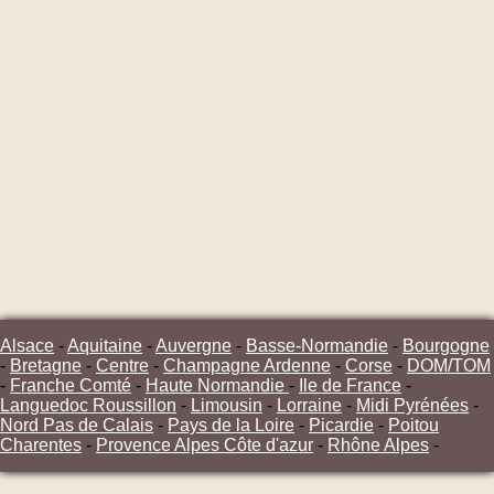
Alsace
-
Aquitaine
-
Auvergne
-
Basse-Normandie
-
Bourgogne
-
Bretagne
-
Centre
-
Champagne Ardenne
-
Corse
-
DOM/TOM
-
Franche Comté
-
Haute Normandie
-
Ile de France
-
Languedoc Roussillon
-
Limousin
-
Lorraine
-
Midi Pyrénées
-
Nord Pas de Calais
-
Pays de la Loire
-
Picardie
-
Poitou
Charentes
-
Provence Alpes Côte d'azur
-
Rhône Alpes
-