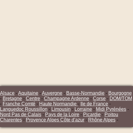
Alsace
-
Aquitaine
-
Auvergne
-
Basse-Normandie
-
Bourgogne
-
Bretagne
-
Centre
-
Champagne Ardenne
-
Corse
-
DOM/TOM
-
Franche Comté
-
Haute Normandie
-
Ile de France
-
Languedoc Roussillon
-
Limousin
-
Lorraine
-
Midi Pyrénées
-
Nord Pas de Calais
-
Pays de la Loire
-
Picardie
-
Poitou
Charentes
-
Provence Alpes Côte d'azur
-
Rhône Alpes
-