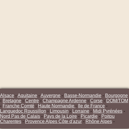
Alsace
-
Aquitaine
-
Auvergne
-
Basse-Normandie
-
Bourgogne
-
Bretagne
-
Centre
-
Champagne Ardenne
-
Corse
-
DOM/TOM
-
Franche Comté
-
Haute Normandie
-
Ile de France
-
Languedoc Roussillon
-
Limousin
-
Lorraine
-
Midi Pyrénées
-
Nord Pas de Calais
-
Pays de la Loire
-
Picardie
-
Poitou
Charentes
-
Provence Alpes Côte d'azur
-
Rhône Alpes
-