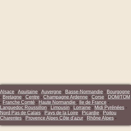
Alsace
-
Aquitaine
-
Auvergne
-
Basse-Normandie
-
Bourgogne
-
Bretagne
-
Centre
-
Champagne Ardenne
-
Corse
-
DOM/TOM
-
Franche Comté
-
Haute Normandie
-
Ile de France
-
Languedoc Roussillon
-
Limousin
-
Lorraine
-
Midi Pyrénées
-
Nord Pas de Calais
-
Pays de la Loire
-
Picardie
-
Poitou
Charentes
-
Provence Alpes Côte d'azur
-
Rhône Alpes
-