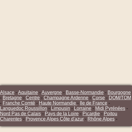
Alsace
-
Aquitaine
-
Auvergne
-
Basse-Normandie
-
Bourgogne
-
Bretagne
-
Centre
-
Champagne Ardenne
-
Corse
-
DOM/TOM
-
Franche Comté
-
Haute Normandie
-
Ile de France
-
Languedoc Roussillon
-
Limousin
-
Lorraine
-
Midi Pyrénées
-
Nord Pas de Calais
-
Pays de la Loire
-
Picardie
-
Poitou
Charentes
-
Provence Alpes Côte d'azur
-
Rhône Alpes
-