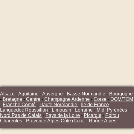
Alsace
-
Aquitaine
-
Auvergne
-
Basse-Normandie
-
Bourgogne
-
Bretagne
-
Centre
-
Champagne Ardenne
-
Corse
-
DOM/TOM
-
Franche Comté
-
Haute Normandie
-
Ile de France
-
Languedoc Roussillon
-
Limousin
-
Lorraine
-
Midi Pyrénées
-
Nord Pas de Calais
-
Pays de la Loire
-
Picardie
-
Poitou
Charentes
-
Provence Alpes Côte d'azur
-
Rhône Alpes
-