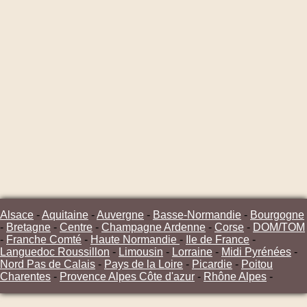
Alsace
-
Aquitaine
-
Auvergne
-
Basse-Normandie
-
Bourgogne
-
Bretagne
-
Centre
-
Champagne Ardenne
-
Corse
-
DOM/TOM
-
Franche Comté
-
Haute Normandie
-
Ile de France
-
Languedoc Roussillon
-
Limousin
-
Lorraine
-
Midi Pyrénées
-
Nord Pas de Calais
-
Pays de la Loire
-
Picardie
-
Poitou
Charentes
-
Provence Alpes Côte d'azur
-
Rhône Alpes
-