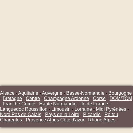
Alsace
-
Aquitaine
-
Auvergne
-
Basse-Normandie
-
Bourgogne
-
Bretagne
-
Centre
-
Champagne Ardenne
-
Corse
-
DOM/TOM
-
Franche Comté
-
Haute Normandie
-
Ile de France
-
Languedoc Roussillon
-
Limousin
-
Lorraine
-
Midi Pyrénées
-
Nord Pas de Calais
-
Pays de la Loire
-
Picardie
-
Poitou
Charentes
-
Provence Alpes Côte d'azur
-
Rhône Alpes
-