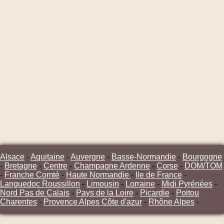
Alsace
-
Aquitaine
-
Auvergne
-
Basse-Normandie
-
Bourgogne
-
Bretagne
-
Centre
-
Champagne Ardenne
-
Corse
-
DOM/TOM
-
Franche Comté
-
Haute Normandie
-
Ile de France
-
Languedoc Roussillon
-
Limousin
-
Lorraine
-
Midi Pyrénées
-
Nord Pas de Calais
-
Pays de la Loire
-
Picardie
-
Poitou
Charentes
-
Provence Alpes Côte d'azur
-
Rhône Alpes
-