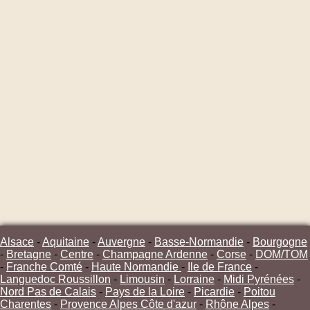
Alsace
-
Aquitaine
-
Auvergne
-
Basse-Normandie
-
Bourgogne
-
Bretagne
-
Centre
-
Champagne Ardenne
-
Corse
-
DOM/TOM
-
Franche Comté
-
Haute Normandie
-
Ile de France
-
Languedoc Roussillon
-
Limousin
-
Lorraine
-
Midi Pyrénées
-
Nord Pas de Calais
-
Pays de la Loire
-
Picardie
-
Poitou
Charentes
-
Provence Alpes Côte d'azur
-
Rhône Alpes
-