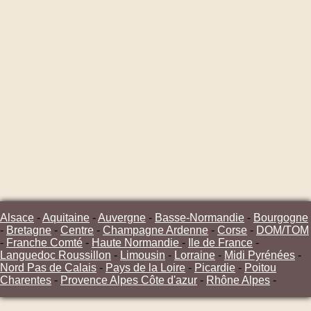
Alsace
-
Aquitaine
-
Auvergne
-
Basse-Normandie
-
Bourgogne
-
Bretagne
-
Centre
-
Champagne Ardenne
-
Corse
-
DOM/TOM
-
Franche Comté
-
Haute Normandie
-
Ile de France
-
Languedoc Roussillon
-
Limousin
-
Lorraine
-
Midi Pyrénées
-
Nord Pas de Calais
-
Pays de la Loire
-
Picardie
-
Poitou
Charentes
-
Provence Alpes Côte d'azur
-
Rhône Alpes
-