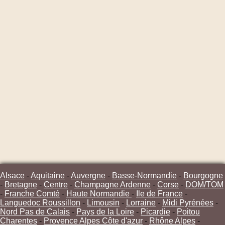
Alsace
-
Aquitaine
-
Auvergne
-
Basse-Normandie
-
Bourgogne
-
Bretagne
-
Centre
-
Champagne Ardenne
-
Corse
-
DOM/TOM
-
Franche Comté
-
Haute Normandie
-
Ile de France
-
Languedoc Roussillon
-
Limousin
-
Lorraine
-
Midi Pyrénées
-
Nord Pas de Calais
-
Pays de la Loire
-
Picardie
-
Poitou
Charentes
-
Provence Alpes Côte d'azur
-
Rhône Alpes
-