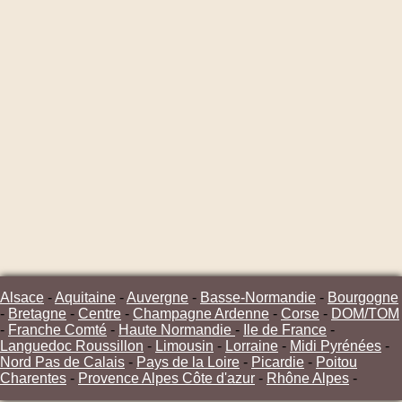
Alsace
-
Aquitaine
-
Auvergne
-
Basse-Normandie
-
Bourgogne
-
Bretagne
-
Centre
-
Champagne Ardenne
-
Corse
-
DOM/TOM
-
Franche Comté
-
Haute Normandie
-
Ile de France
-
Languedoc Roussillon
-
Limousin
-
Lorraine
-
Midi Pyrénées
-
Nord Pas de Calais
-
Pays de la Loire
-
Picardie
-
Poitou
Charentes
-
Provence Alpes Côte d'azur
-
Rhône Alpes
-