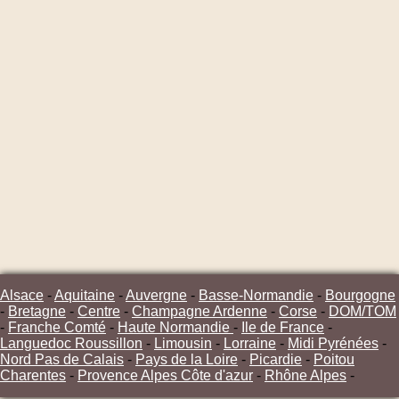
Alsace
-
Aquitaine
-
Auvergne
-
Basse-Normandie
-
Bourgogne
-
Bretagne
-
Centre
-
Champagne Ardenne
-
Corse
-
DOM/TOM
-
Franche Comté
-
Haute Normandie
-
Ile de France
-
Languedoc Roussillon
-
Limousin
-
Lorraine
-
Midi Pyrénées
-
Nord Pas de Calais
-
Pays de la Loire
-
Picardie
-
Poitou
Charentes
-
Provence Alpes Côte d'azur
-
Rhône Alpes
-