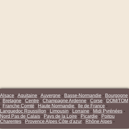
Alsace
-
Aquitaine
-
Auvergne
-
Basse-Normandie
-
Bourgogne
-
Bretagne
-
Centre
-
Champagne Ardenne
-
Corse
-
DOM/TOM
-
Franche Comté
-
Haute Normandie
-
Ile de France
-
Languedoc Roussillon
-
Limousin
-
Lorraine
-
Midi Pyrénées
-
Nord Pas de Calais
-
Pays de la Loire
-
Picardie
-
Poitou
Charentes
-
Provence Alpes Côte d'azur
-
Rhône Alpes
-