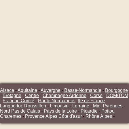
Alsace
-
Aquitaine
-
Auvergne
-
Basse-Normandie
-
Bourgogne
-
Bretagne
-
Centre
-
Champagne Ardenne
-
Corse
-
DOM/TOM
-
Franche Comté
-
Haute Normandie
-
Ile de France
-
Languedoc Roussillon
-
Limousin
-
Lorraine
-
Midi Pyrénées
-
Nord Pas de Calais
-
Pays de la Loire
-
Picardie
-
Poitou
Charentes
-
Provence Alpes Côte d'azur
-
Rhône Alpes
-