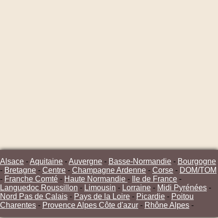
Alsace
-
Aquitaine
-
Auvergne
-
Basse-Normandie
-
Bourgogne
-
Bretagne
-
Centre
-
Champagne Ardenne
-
Corse
-
DOM/TOM
-
Franche Comté
-
Haute Normandie
-
Ile de France
-
Languedoc Roussillon
-
Limousin
-
Lorraine
-
Midi Pyrénées
-
Nord Pas de Calais
-
Pays de la Loire
-
Picardie
-
Poitou
Charentes
-
Provence Alpes Côte d'azur
-
Rhône Alpes
-