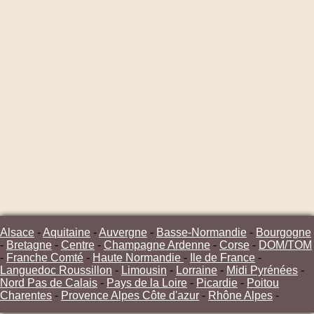
Alsace
-
Aquitaine
-
Auvergne
-
Basse-Normandie
-
Bourgogne
-
Bretagne
-
Centre
-
Champagne Ardenne
-
Corse
-
DOM/TOM
-
Franche Comté
-
Haute Normandie
-
Ile de France
-
Languedoc Roussillon
-
Limousin
-
Lorraine
-
Midi Pyrénées
-
Nord Pas de Calais
-
Pays de la Loire
-
Picardie
-
Poitou
Charentes
-
Provence Alpes Côte d'azur
-
Rhône Alpes
-