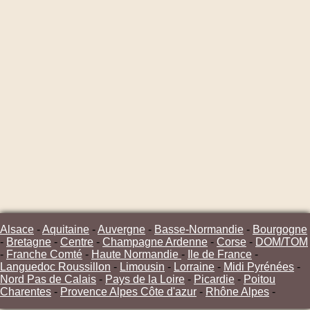
Alsace
-
Aquitaine
-
Auvergne
-
Basse-Normandie
-
Bourgogne
-
Bretagne
-
Centre
-
Champagne Ardenne
-
Corse
-
DOM/TOM
-
Franche Comté
-
Haute Normandie
-
Ile de France
-
Languedoc Roussillon
-
Limousin
-
Lorraine
-
Midi Pyrénées
-
Nord Pas de Calais
-
Pays de la Loire
-
Picardie
-
Poitou
Charentes
-
Provence Alpes Côte d'azur
-
Rhône Alpes
-