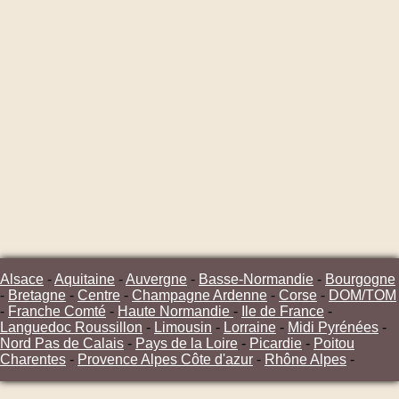
Alsace
-
Aquitaine
-
Auvergne
-
Basse-Normandie
-
Bourgogne
-
Bretagne
-
Centre
-
Champagne Ardenne
-
Corse
-
DOM/TOM
-
Franche Comté
-
Haute Normandie
-
Ile de France
-
Languedoc Roussillon
-
Limousin
-
Lorraine
-
Midi Pyrénées
-
Nord Pas de Calais
-
Pays de la Loire
-
Picardie
-
Poitou
Charentes
-
Provence Alpes Côte d'azur
-
Rhône Alpes
-