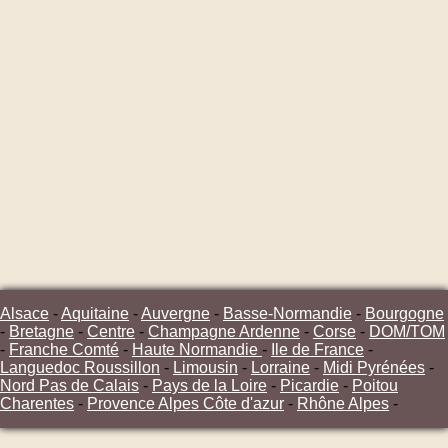
Alsace
-
Aquitaine
-
Auvergne
-
Basse-Normandie
-
Bourgogne
-
Bretagne
-
Centre
-
Champagne Ardenne
-
Corse
-
DOM/TOM
-
Franche Comté
-
Haute Normandie
-
Ile de France
-
Languedoc Roussillon
-
Limousin
-
Lorraine
-
Midi Pyrénées
-
Nord Pas de Calais
-
Pays de la Loire
-
Picardie
-
Poitou
Charentes
-
Provence Alpes Côte d'azur
-
Rhône Alpes
-