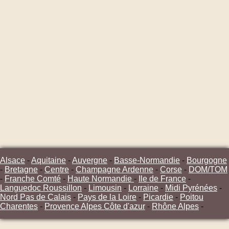
Alsace
-
Aquitaine
-
Auvergne
-
Basse-Normandie
-
Bourgogne
-
Bretagne
-
Centre
-
Champagne Ardenne
-
Corse
-
DOM/TOM
-
Franche Comté
-
Haute Normandie
-
Ile de France
-
Languedoc Roussillon
-
Limousin
-
Lorraine
-
Midi Pyrénées
-
Nord Pas de Calais
-
Pays de la Loire
-
Picardie
-
Poitou
Charentes
-
Provence Alpes Côte d'azur
-
Rhône Alpes
-